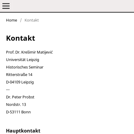
Home
/
Kontakt
Frankfurter elektronische Rundschau zur Altertumskunde
Kontakt
Prof. Dr. Krešimir Matijević
Universität Leipzig
Historisches Seminar
Ritterstraße 14
D-04109 Leipzig
---
Dr. Peter Probst
Nordstr. 13
D-53111 Bonn
Hauptkontakt