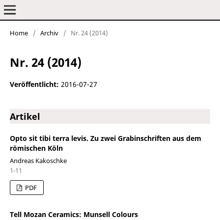
Home
/
Archiv
/
Nr. 24 (2014)
Frankfurter elektronische Rundschau zur Altertumskunde
Nr. 24 (2014)
Veröffentlicht:
2016-07-27
Artikel
Opto sit tibi terra levis. Zu zwei Grabinschriften aus dem
römischen Köln
Andreas Kakoschke
1-11
PDF
Tell Mozan Ceramics: Munsell Colours