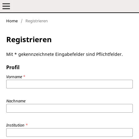
Home
/
Registrieren
Frankfurter elektronische Rundschau zur Altertumskunde
Registrieren
Mit * gekennzeichnete Eingabefelder sind Pflichtfelder.
Profil
Vorname
*
Nachname
Institution
*